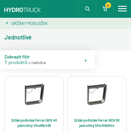
0
DRŽÁKY PODLOŽEK
Jednotlivé
Zobrazit filtr
7 produktů
v nabídce
Držák podložek Ferrari BOX 40
Držák podložek Ferrari BOX 50
jednotlivý 414x99x439
jednotlivý 514x109x544