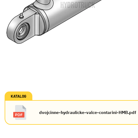
KATALOG
dvojcinne-hydraulicke-valce-contarini-HMB.pdf