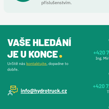
příslušenstvím.
VAŠE HLEDÁNÍ
.
JE U KONCE
+420 7
Ing. Mi
Určitě nás
kontaktujte
, dopadne to
dobře.
+420 7
info@hydrotruck.cz
T