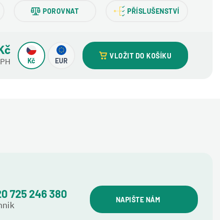
POROVNAT
PŘÍSLUŠENSTVÍ
Kč
VLOŽIT DO KOŠÍKU
DPH
Kč
EUR
0 725 246 380
NAPIŠTE NÁM
hnik