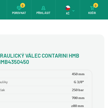
0
0
T
POROVNAT
PŘIHLÁSIT
KOŠÍK
KČ
RAULICKÝ VÁLEC CONTARINI HMB
HMB4350450
450 mm
auliky
G 3/8"
tlak
250 bar
700 mm
⌀80 mm