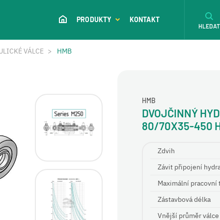
PRODUKTY
KONTAKT
HLEDA
ULICKÉ VÁLCE
HMB
HMB
DVOJČINNÝ HYD
80/70X35-450 
Zdvih
Závit připojení hydr
Maximální pracovní 
Zástavbová délka
Vnější průměr válce