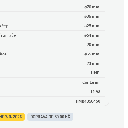
e
⌀70 mm
⌀35 mm
o čep
⌀25 mm
stní tyče
⌀64 mm
20 mm
álce
⌀55 mm
23 mm
HMB
Contarini
12,98
HMB4350450
E 7. 9. 2026
DOPRAVA OD 59,00 KČ