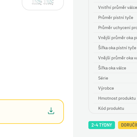
Vnitřní průměr válc
Průměr pístní tyče
Průměr uchycení pr
Vnější průměr oka pí
Šířka oka pístní tyče
Vnější průměr oka v
Šířka oka válce
Série
Výrobce
Hmotnost produktu
Kód produktu
2-4 TÝDNY
DORUČÍM