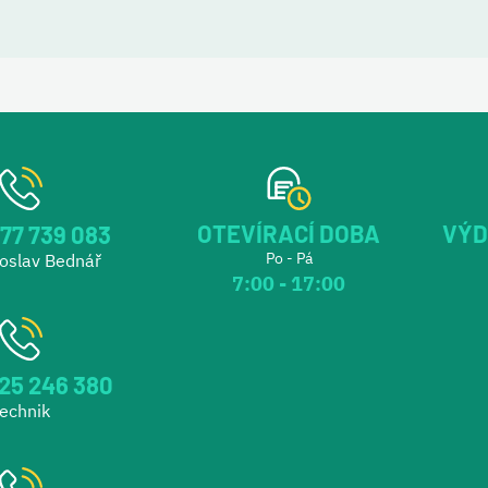
OTEVÍRACÍ DOBA
VÝD
77 739 083
Po - Pá
roslav Bednář
7:00 - 17:00
25 246 380
echnik