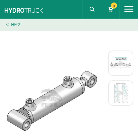
0
HM2