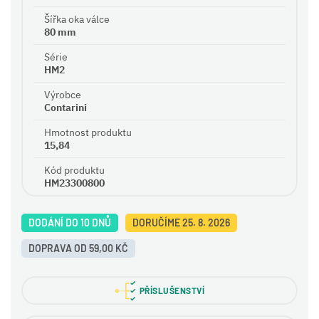
Šířka oka válce
80 mm
Série
HM2
Výrobce
Contarini
Hmotnost produktu
15,84
Kód produktu
HM23300800
DODÁNÍ DO 10 DNŮ
DORUČÍME 25. 8. 2026
DOPRAVA OD 59,00 KČ
PŘÍSLUŠENSTVÍ