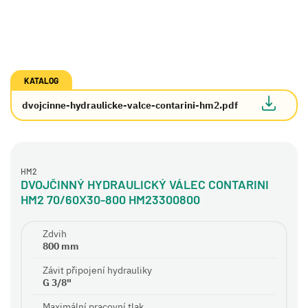
KATALOG
dvojcinne-hydraulicke-valce-contarini-hm2.pdf
HM2
DVOJČINNÝ HYDRAULICKÝ VÁLEC CONTARINI
HM2 70/60X30-800 HM23300800
Zdvih
800 mm
Závit připojení hydrauliky
G 3/8"
Maximální pracovní tlak