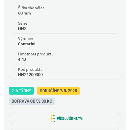
Šířka oka válce
60 mm
Série
HM2
Výrobce
Contarini
Hmotnost produktu
4,43
Kód produktu
HM21200300
2-4 TÝDNY
DORUČÍME 7. 9. 2026
DOPRAVA OD 59,00 KČ
PŘÍSLUŠENSTVÍ