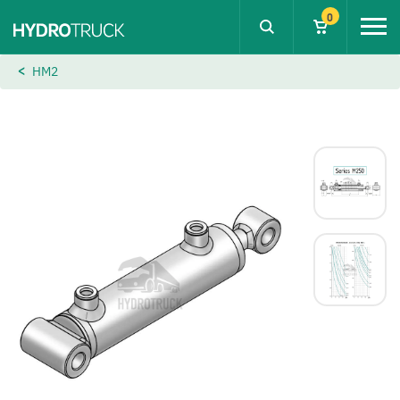
0
HM2