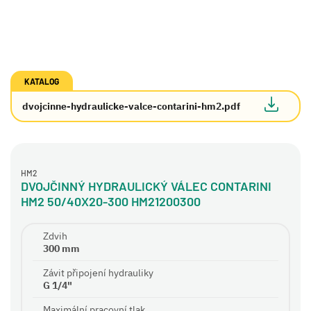
KATALOG
dvojcinne-hydraulicke-valce-contarini-hm2.pdf
HM2
DVOJČINNÝ HYDRAULICKÝ VÁLEC CONTARINI
HM2 50/40X20-300 HM21200300
Zdvih
300 mm
Závit připojení hydrauliky
G 1/4"
Maximální pracovní tlak