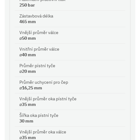
250 bar
Zástavbová délka
465 mm
Vnější průměr válce
⌀50 mm
Vnitřní průměr válce
⌀40 mm
Průměr pístní tyče
⌀20 mm
Průměr uchycení pro čep
⌀16,25 mm
Vnější průměr oka pístní tyče
⌀35 mm
Šířka oka pístní tyče
30 mm
Vnější průměr oka válce
⌀35 mm