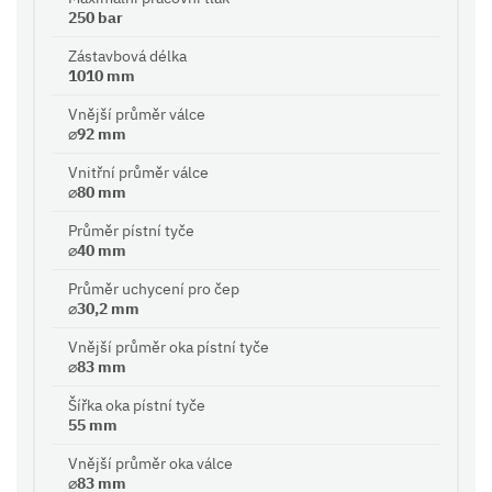
250 bar
Zástavbová délka
1010 mm
Vnější průměr válce
⌀92 mm
Vnitřní průměr válce
⌀80 mm
Průměr pístní tyče
⌀40 mm
Průměr uchycení pro čep
⌀30,2 mm
Vnější průměr oka pístní tyče
⌀83 mm
Šířka oka pístní tyče
55 mm
Vnější průměr oka válce
⌀83 mm