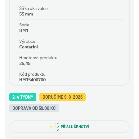
Šířka oka válce
55 mm
Série
HM1
Výrobce
Contarini
Hmotnost produktu
25,45
Kód produktu
HM15400700
2-4 TÝDNY
DORUČÍME 9. 9. 2026
DOPRAVA OD 59,00 KČ
PŘÍSLUŠENSTVÍ