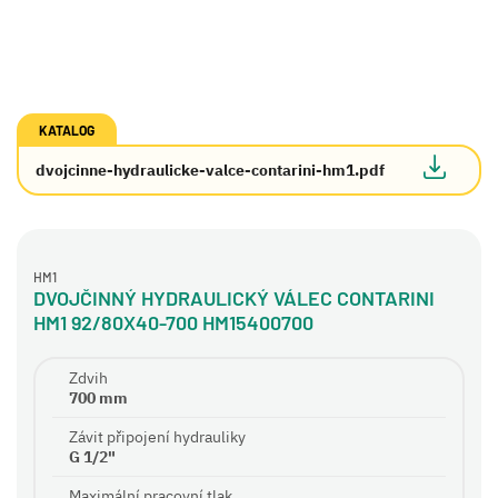
KATALOG
dvojcinne-hydraulicke-valce-contarini-hm1.pdf
HM1
DVOJČINNÝ HYDRAULICKÝ VÁLEC CONTARINI
HM1 92/80X40-700 HM15400700
Zdvih
700 mm
Závit připojení hydrauliky
G 1/2"
Maximální pracovní tlak