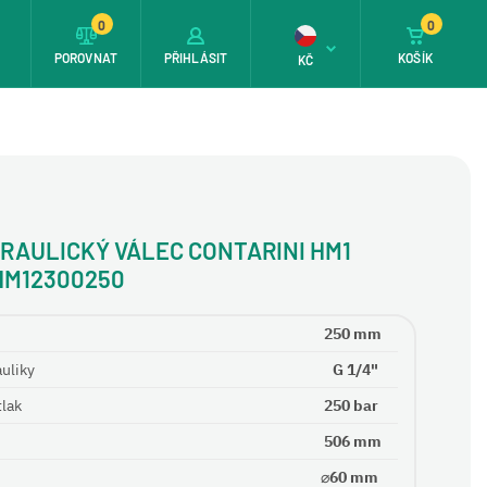
0
0
T
POROVNAT
PŘIHLÁSIT
KOŠÍK
KČ
RAULICKÝ VÁLEC CONTARINI HM1
HM12300250
250 mm
auliky
G 1/4"
tlak
250 bar
506 mm
⌀60 mm