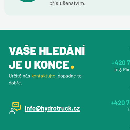
příslušenstvím.
VAŠE HLEDÁNÍ
.
JE U KONCE
+420 7
Ing. Mi
Určitě nás
kontaktujte
, dopadne to
dobře.
+420 7
info@hydrotruck.cz
T