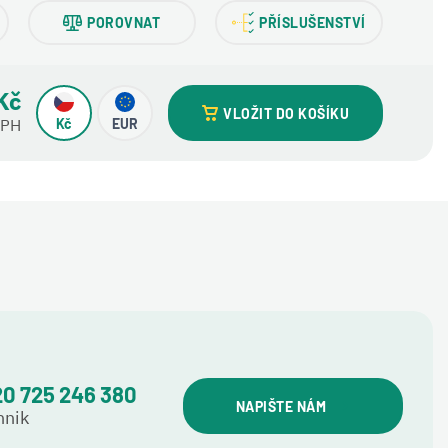
POROVNAT
PŘÍSLUŠENSTVÍ
Kč
VLOŽIT DO KOŠÍKU
DPH
Kč
EUR
0 725 246 380
NAPIŠTE NÁM
hnik