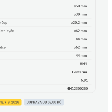
e
⌀50 mm
⌀30 mm
o čep
⌀20,2 mm
stní tyče
⌀62 mm
44 mm
álce
⌀62 mm
44 mm
HM1
Contarini
6,91
HM12300250
E 7. 9. 2026
DOPRAVA OD 59,00 KČ