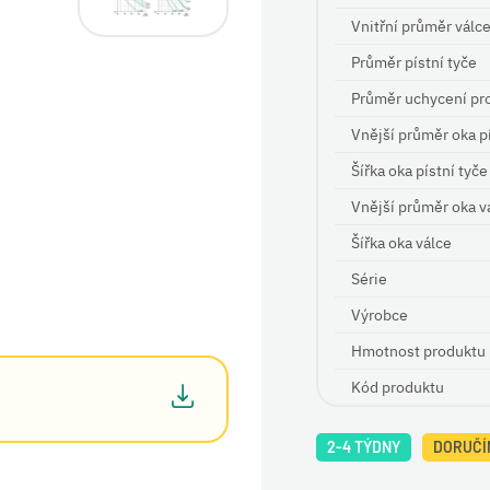
Vnitřní průměr válc
Průměr pístní tyče
Průměr uchycení pr
Vnější průměr oka pí
Šířka oka pístní tyče
Vnější průměr oka v
Šířka oka válce
Série
Výrobce
Hmotnost produktu
Kód produktu
2-4 TÝDNY
DORUČÍM