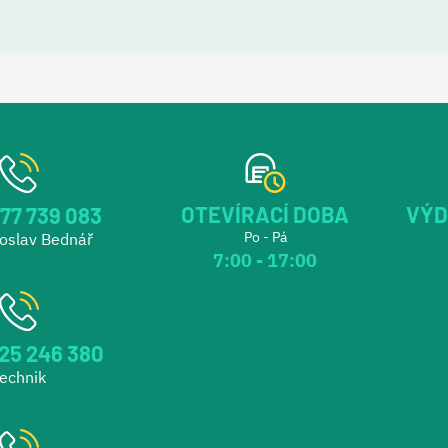
OTEVÍRACÍ DOBA
VÝD
77 739 083
Po - Pá
roslav Bednář
7:00 - 17:00
25 246 380
echnik