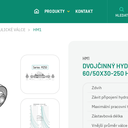
PRODUKTY
KONTAKT
HLEDA
ULICKÉ VÁLCE
HM1
HM1
DVOJČINNÝ HYD
60/50X30-250 
Zdvih
Závit připojení hydr
Maximální pracovní 
Zástavbová délka
Vnější průměr válce