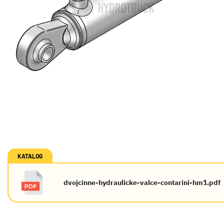
KATALOG
dvojcinne-hydraulicke-valce-contarini-hm1.pdf