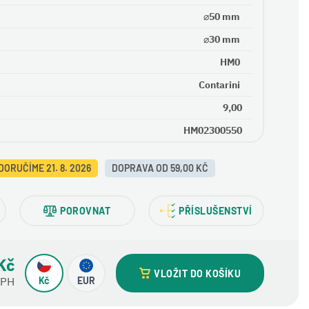
e
⌀50 mm
⌀30 mm
HM0
Contarini
9,00
HM02300550
DORUČÍME 21. 8. 2026
DOPRAVA OD 59,00 KČ
POROVNAT
PŘÍSLUŠENSTVÍ
Kč
VLOŽIT DO KOŠÍKU
DPH
Kč
EUR