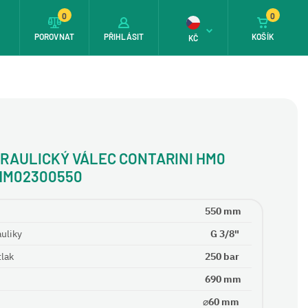
0
0
T
POROVNAT
PŘIHLÁSIT
KOŠÍK
KČ
RAULICKÝ VÁLEC CONTARINI HM0
HM02300550
550 mm
auliky
G 3/8"
tlak
250 bar
690 mm
⌀60 mm