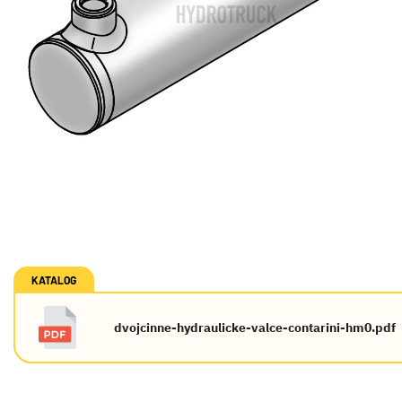
KATALOG
dvojcinne-hydraulicke-valce-contarini-hm0.pdf