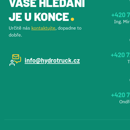
VAŠE HLEDÁNÍ
.
JE U KONCE
+420 7
Ing. Mi
Určitě nás
kontaktujte
, dopadne to
dobře.
+420 7
info@hydrotruck.cz
T
+420 7
Ondř