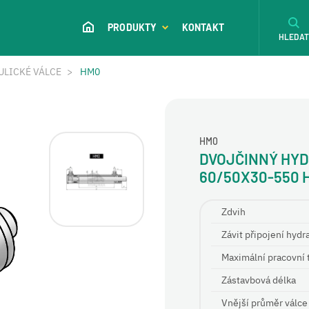
PRODUKTY
KONTAKT
HLEDA
ULICKÉ VÁLCE
HM0
HM0
DVOJČINNÝ HYD
60/50X30-550 
Zdvih
Závit připojení hydr
Maximální pracovní 
Zástavbová délka
Vnější průměr válce