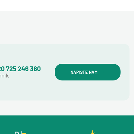
0 725 246 380
NAPIŠTE NÁM
hnik