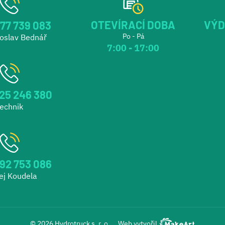
OTEVÍRACÍ DOBA
VÝD
77 739 083
Po - Pá
roslav Bednář
7:00 - 17:00
25 246 380
echnik
92 753 086
ej Koudela
© 2026 Hydrotruck s. r. o.
Web vytvořil